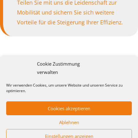
Teilen Sie mit uns die Leidenschaft zur
Mobilität und sichern Sie sich weitere
Vorteile für die Steigerung Ihrer Effizienz.
Cookie Zustimmung
Passwort-Zurücksetzung anfordern
verwalten
Benutzername oder E-Mail-Adresse eingeben
Wir verwenden Cookies, um unsere Website und unseren Service zu
optimieren.
Cookies akzeptieren
Ablehnen
Impressum
Datenschutz
Cookie-Richtlinie (EU)
Einstellungen anzeigen